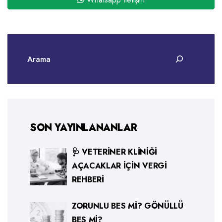
SON YAYINLANANLAR
🩺 VETERINER KLINIĞI
AÇACAKLAR İÇIN VERGI
REHBERI
ZORUNLU BES MI? GÖNÜLLÜ
BES MI?