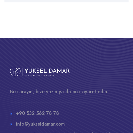
Bizi arayın, bize yazın ya da bizi ziyaret edin.
+90 532 562 78 78
info@yukseldamar.com