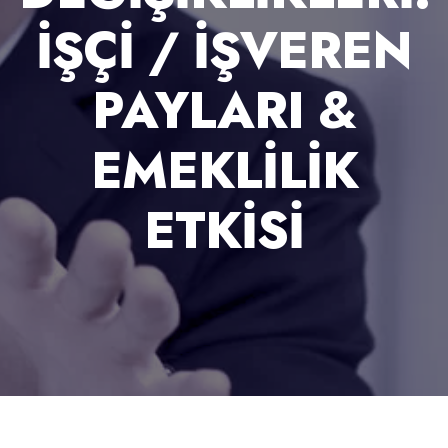
İŞÇI / İŞVEREN
PAYLARI &
EMEKLILIK
ETKISI