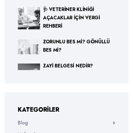
🩺 VETERINER KLINIĞI
AÇACAKLAR İÇIN VERGI
REHBERI
ZORUNLU BES MI? GÖNÜLLÜ
BES MI?
ZAYI BELGESI NEDIR?
KATEGORILER
Blog