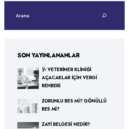
SON YAYINLANANLAR
🩺 VETERINER KLINIĞI
AÇACAKLAR İÇIN VERGI
REHBERI
ZORUNLU BES MI? GÖNÜLLÜ
BES MI?
ZAYI BELGESI NEDIR?