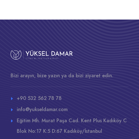
Bizi arayın, bize yazın ya da bizi ziyaret edin.
+90 532 562 78 78
info@yukseldamar.com
Eğitim Mh. Murat Paşa Cad. Kent Plus Kadıköy C
Blok No:17 K:5 D:67 Kadıköy/İstanbul