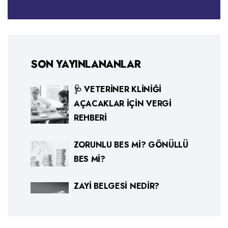
SON YAYINLANANLAR
🩺 VETERINER KLINIĞI
AÇACAKLAR İÇIN VERGI
REHBERI
ZORUNLU BES MI? GÖNÜLLÜ
BES MI?
ZAYI BELGESI NEDIR?