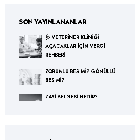
SON YAYINLANANLAR
🩺 VETERINER KLINIĞI
AÇACAKLAR İÇIN VERGI
REHBERI
ZORUNLU BES MI? GÖNÜLLÜ
BES MI?
ZAYI BELGESI NEDIR?