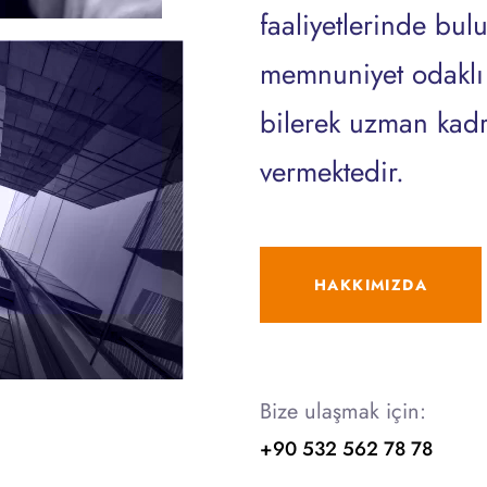
faaliyetlerinde bu
memnuniyet odaklı ç
bilerek uzman kadr
vermektedir.
HAKKIMIZDA
Bize ulaşmak için:
+90 532 562 78 78