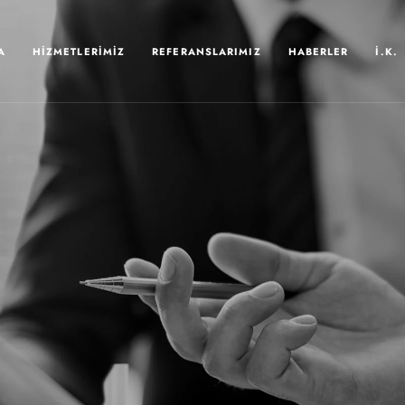
A
HIZMETLERIMIZ
REFERANSLARIMIZ
HABERLER
İ.K.