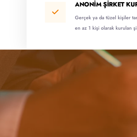
ANONIM ŞIRKET KU
Gerçek ya da tüzel kişiler tar
en az 1 kişi olarak kurulan şi