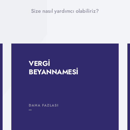
Size nasıl yardımcı olabiliriz?
VERGI
BEYANNAMESI
DAHA FAZLASI