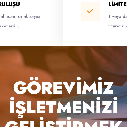
RULUŞU
LIMIT
afından, ortak sayısı
1 veya da
rketlerdir.
ticaret un
GÖREVIMIZ
İŞLETMENIZI